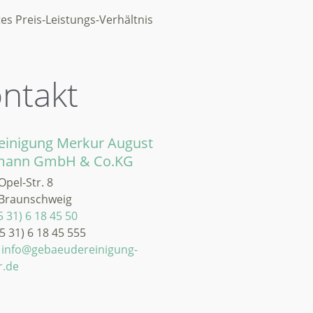
es Preis-Leistungs-Verhältnis
ntakt
einigung Merkur August
mann GmbH & Co.KG
pel-Str. 8
Braunschweig
5 31) 6 18 45 50
05 31) 6 18 45 555
:
info@gebaeudereinigung-
r.de