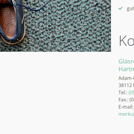
gut
Ko
Glasr
Hart
Adam-O
38112 
Tel.:
(0
Fax.: (
E-mail
merku