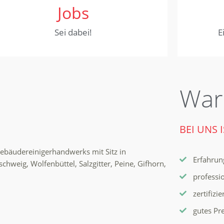
Jobs
Sei dabei!
E
War
BEI UNS 
Gebäudereinigerhandwerks mit Sitz in
Erfahrung
weig, Wolfenbüttel, Salzgitter, Peine, Gifhorn,
professi
zertifizi
gutes Pr